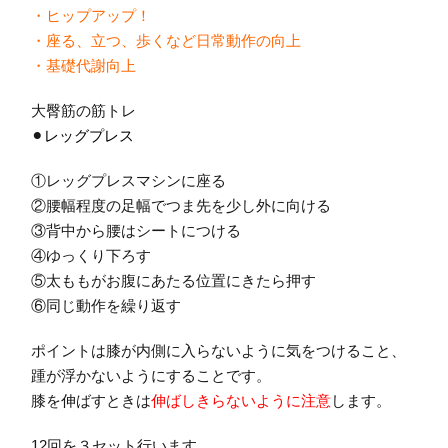
・ヒップアップ！
・座る、立つ、歩くなど日常動作の向上
・基礎代謝向上
大臀筋の筋トレ
⚫︎
レッグプレス
①レッグプレスマシンに座る
②腰幅程度の足幅でつま先を少し外に向ける
③背中から腰はシートにつける
④ゆっくり下ろす
⑤太ももがお腹にあたる位置にきたら押す
⑥同じ動作を繰り返す
ポイントは膝が内側に入らないように気をつけること、
踵が浮かないようにすることです。
膝を伸ばすときは
伸ばしきらないように注意
します。
12回を３セット行います。