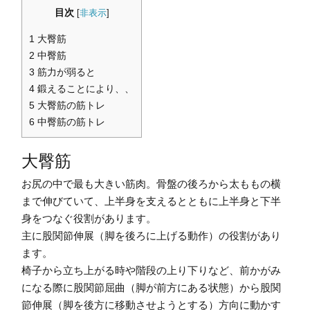
目次
[
非表示
]
1
大臀筋
2
中臀筋
3
筋力が弱ると
4
鍛えることにより、、
5
大臀筋の筋トレ
6
中臀筋の筋トレ
大臀筋
お尻の中で最も大きい筋肉。骨盤の後ろから太ももの横
まで伸びていて、上半身を支えるとともに上半身と下半
身をつなぐ役割があります。
主に股関節伸展（脚を後ろに上げる動作）の役割があり
ます。
椅子から立ち上がる時や階段の上り下りなど、前かがみ
になる際に股関節屈曲（脚が前方にある状態）から股関
節伸展（脚を後方に移動させようとする）方向に動かす