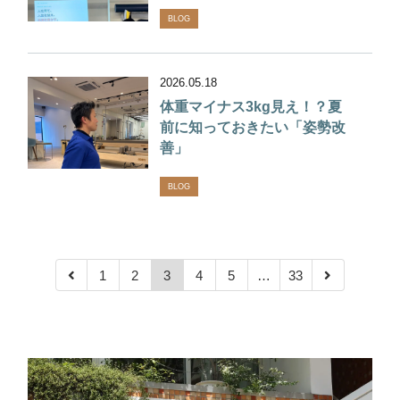
BLOG
2026.05.18
体重マイナス3kg見え！？夏
前に知っておきたい「姿勢改
善」
BLOG
1
2
3
4
5
…
33