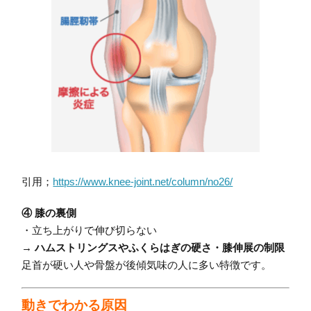
引用；
https://www.knee-joint.net/column/no26/
④ 膝の裏側
・立ち上がりで伸び切らない
→
ハムストリングスやふくらはぎの硬さ・膝伸展の制限
足首が硬い人や骨盤が後傾気味の人に多い特徴です。
動きでわかる原因