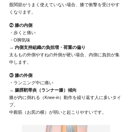
股関節がうまく使えていない場合、膝で衝撃を受けやす
くなります。
② 膝の内側
・歩くと痛い
・O脚気味
→
内側支持組織の負担増・荷重の偏り
太ももの外側やすねの外側が硬い場合、内側に負担が集
中します。
③ 膝の外側
・ランニング中に痛い
→
腸脛靭帯炎（ランナー膝）傾向
膝が内に倒れる（Knee-in）動作を繰り返す人に多いタイ
プ。
中殿筋（お尻の横）が弱いと起こりやすいです。